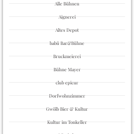
Alle Bühnen
Aignerei
Altes Depot
babü Bar&Bühne
Bruckmeierei
Bühne Mayer
club epicur
Dorfwohnzimmer
Gwölb Bier & Kultur
Kultur im Tonkeller