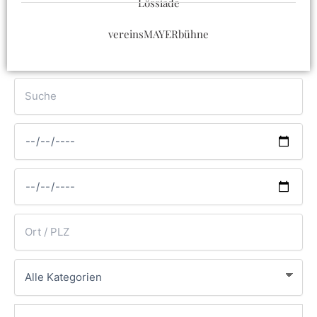
Lössiade
vereinsMAYERbühne
Suche
Von
Bis
Ort
Kategorie
oder
PLZ