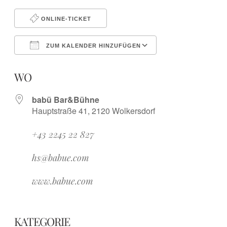
ONLINE-TICKET
ZUM KALENDER HINZUFÜGEN
ICS herunterladen
Google Kalender
iCalendar
Office 365
Outlook Live
WO
babü Bar&Bühne
Hauptstraße 41, 2120 Wolkersdorf
+43 2245 22 827
hs@babue.com
www.babue.com
KATEGORIE