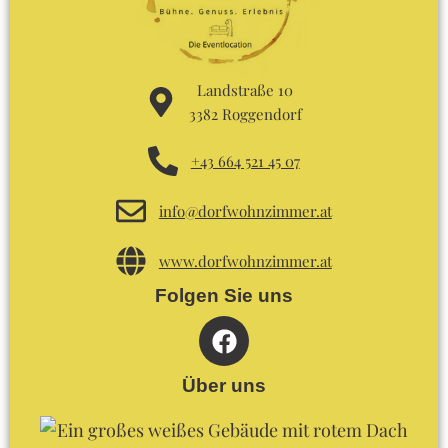
Landstraße 10
3382 Roggendorf
+43 664 521 45 07
info@dorfwohnzimmer.at
www.dorfwohnzimmer.at
Folgen Sie uns
F
a
c
Über uns
e
b