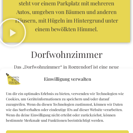
o
o
k
Dorfwohnzimmer
Das „Dorfwohnzimmer“ in Roggendorf ist eine neue
Eventlocation, die von Anna und Rudi Zöchbauer ins Leben
Einwilligung verwalten
gerufen wurde.
Um dir ein optimales Erlebnis zu bieten, verwenden wir Technologien wie
Ab Dezember 2023 wurde intensiv an der Renovierung und
Cookies, um Geräteinformationen zu speichern und/oder darauf
Umgestaltung des Gebäudes gearbeitet, um es in eine
zuzugreifen. Wenn du diesen Technologien zustimmst, können wir Daten
vielseitige und moderne Veranstaltungslocation zu
wie das Surfverhalten oder eindeutige IDs auf dieser Website verarbeiten.
Wenn du deine Einwilligung nicht erteilst oder zurückziehst, können
verwandeln.
bestimmte Merkmale und Funktionen beeinträchtigt werden.
Am März 2024 öffnete das Dorfwohnzimmer seine Türen,