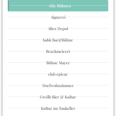
Alle Bühnen
Aignerei
Altes Depot
babü Bar&Bühne
Bruckmeierei
Bühne Mayer
club epicur
Dorfwohnzimmer
Gwölb Bier & Kultur
Kultur im Tonkeller