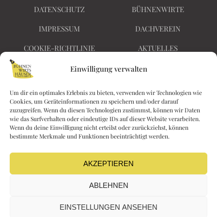
DATENSCHUTZ
BÜHNENWIRTE
IMPRESSUM
DACHVEREIN
COOKIE-RICHTLINIE
AKTUELLES
BARRIEREFREIHEIT
KONTAKT
Einwilligung verwalten
Um dir ein optimales Erlebnis zu bieten, verwenden wir Technologien wie
Cookies, um Geräteinformationen zu speichern und/oder darauf
Nichts
zuzugreifen. Wenn du diesen Technologien zustimmst, können wir Daten
Kaiserin Elisabethstraße
wie das Surfverhalten oder eindeutige IDs auf dieser Website verarbeiten.
verpassen!
Wenn du deine Einwilligung nicht erteilst oder zurückziehst, können
28
bestimmte Merkmale und Funktionen beeinträchtigt werden.
F
I
2340 Mödling
a
n
kontakt@buehnenwi
c
s
AKZEPTIEREN
rtshaeuser.at
e
t
ABLEHNEN
b
a
o
g
EINSTELLUNGEN ANSEHEN
o
r