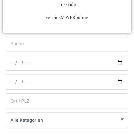
Lössiade
vereinsMAYERbühne
Suche
Von
Bis
Ort
Kategorie
oder
PLZ