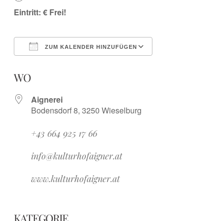
Eintritt: € Frei!
ZUM KALENDER HINZUFÜGEN
ICS herunterladen
Google Kalender
iCalendar
Office 365
Outlook Live
WO
Aignerei
Bodensdorf 8, 3250 Wieselburg
+43 664 925 17 66
info@kulturhofaigner.at
www.kulturhofaigner.at
KATEGORIE