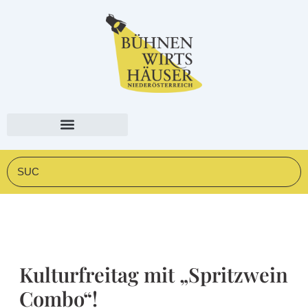
Zum
springen
Inhalt
springen
Suche
Kulturfreitag mit „Spritzwein
Combo“!