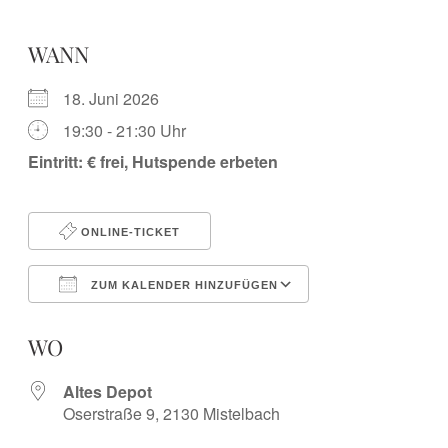
WANN
18. Juni 2026
19:30 - 21:30 Uhr
Eintritt: € frei, Hutspende erbeten
ONLINE-TICKET
ZUM KALENDER HINZUFÜGEN
ICS herunterladen
Google Kalender
iCalendar
Office 365
Outlook Live
WO
Altes Depot
Oserstraße 9, 2130 Mistelbach