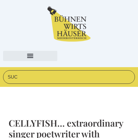
Zum
springen
Inhalt
springen
Suche
CELLYFISH… extraordinary
singer poetwriter with