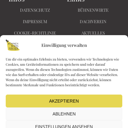
DATENSCHUTZ
BÜHNENWIRTE
IMPRESSUM
DACHVEREIN
COOKIE-RICHTLINIE
AKTUELLES
BARRIEREFREIHEIT
KONTAKT
Einwilligung verwalten
Um dir ein optimales Erlebnis zu bieten, verwenden wir Technologien wie
Cookies, um Geräteinformationen zu speichern und/oder darauf
Nichts
zuzugreifen. Wenn du diesen Technologien zustimmst, können wir Daten
Kaiserin Elisabethstraße
wie das Surfverhalten oder eindeutige IDs auf dieser Website verarbeiten.
verpassen!
Wenn du deine Einwilligung nicht erteilst oder zurückziehst, können
28
bestimmte Merkmale und Funktionen beeinträchtigt werden.
F
I
2340 Mödling
a
n
kontakt@buehnenwi
c
s
AKZEPTIEREN
rtshaeuser.at
e
t
ABLEHNEN
b
a
o
g
EINSTELLUNGEN ANSEHEN