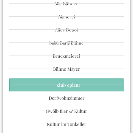
Alle Bühnen
Aignerei
Altes Depot
babü Bar&Bühne
Bruckmeierei
Bühne Mayer
club epicur
Dorfwohnzimmer
Gwölb Bier & Kultur
Kultur im Tonkeller