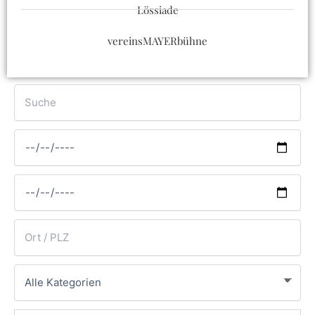
Lössiade
vereinsMAYERbühne
Suche
Von
Bis
Ort
Kategorie
oder
PLZ