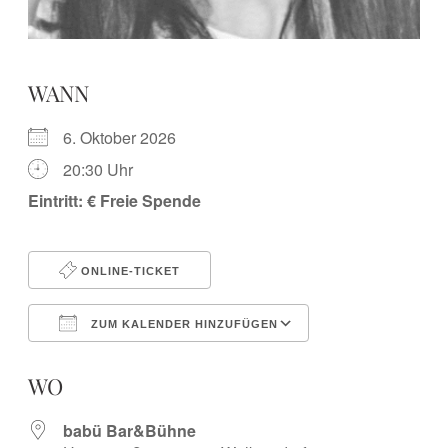
WANN
6. Oktober 2026
20:30 Uhr
Eintritt: € Freie Spende
ONLINE-TICKET
ZUM KALENDER HINZUFÜGEN
ICS herunterladen
Google Kalender
iCalendar
Office 365
Outlook Live
WO
babü Bar&Bühne