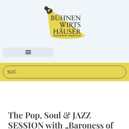
Zum
springen
Inhalt
springen
Suche
The Pop, Soul & JAZZ
SESSION with „Baroness of