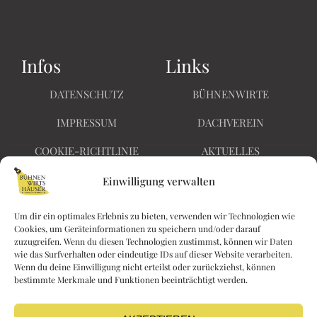
Infos
Links
DATENSCHUTZ
BÜHNENWIRTE
IMPRESSUM
DACHVEREIN
COOKIE-RICHTLINIE
AKTUELLES
BARRIEREFREIHEIT
KONTAKT
Einwilligung verwalten
Um dir ein optimales Erlebnis zu bieten, verwenden wir Technologien wie
Cookies, um Geräteinformationen zu speichern und/oder darauf
Nichts
zuzugreifen. Wenn du diesen Technologien zustimmst, können wir Daten
Kaiserin Elisabethstraße
wie das Surfverhalten oder eindeutige IDs auf dieser Website verarbeiten.
verpassen!
Wenn du deine Einwilligung nicht erteilst oder zurückziehst, können
28
bestimmte Merkmale und Funktionen beeinträchtigt werden.
F
I
2340 Mödling
a
n
kontakt@buehnenwi