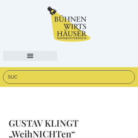
Zum
springen
Inhalt
springen
Suche
GUSTAV KLINGT
„WeihNICHTen“