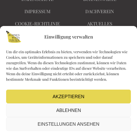
IMPRESSUM
DACHVEREIN
COOKIE-RICHTLINIE
AKTUELLES
BARRIEREFREIHEIT
KONTAKT
Einwilligung verwalten
Um dir ein optimales Erlebnis zu bieten, verwenden wir Technologien wie
Cookies, um Geräteinformationen zu speichern und/oder darauf
Nichts
zuzugreifen. Wenn du diesen Technologien zustimmst, können wir Daten
Kaiserin Elisabethstraße
wie das Surfverhalten oder eindeutige IDs auf dieser Website verarbeiten.
verpassen!
Wenn du deine Einwilligung nicht erteilst oder zurückziehst, können
28
bestimmte Merkmale und Funktionen beeinträchtigt werden.
F
I
2340 Mödling
a
n
kontakt@buehnenwi
c
s
AKZEPTIEREN
rtshaeuser.at
e
t
ABLEHNEN
b
a
o
g
EINSTELLUNGEN ANSEHEN
o
r
k
a