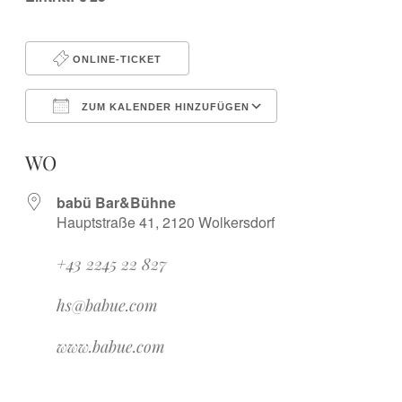
ONLINE-TICKET
ZUM KALENDER HINZUFÜGEN
ICS herunterladen
Google Kalender
iCalendar
Office 365
Outlook Live
WO
babü Bar&Bühne
Hauptstraße 41, 2120 Wolkersdorf
+43 2245 22 827
hs@babue.com
www.babue.com