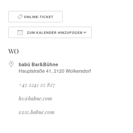
ONLINE-TICKET
ZUM KALENDER HINZUFÜGEN
ICS herunterladen
Google Kalender
iCalendar
Office 365
Outlook Live
WO
babü Bar&Bühne
Hauptstraße 41, 2120 Wolkersdorf
+43 2245 22 827
hs@babue.com
www.babue.com