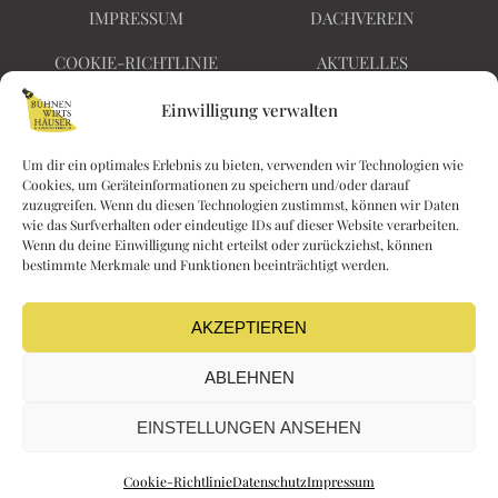
IMPRESSUM
DACHVEREIN
COOKIE-RICHTLINIE
AKTUELLES
BARRIEREFREIHEIT
KONTAKT
Einwilligung verwalten
Um dir ein optimales Erlebnis zu bieten, verwenden wir Technologien wie
Cookies, um Geräteinformationen zu speichern und/oder darauf
Nichts
zuzugreifen. Wenn du diesen Technologien zustimmst, können wir Daten
Kaiserin Elisabethstraße
wie das Surfverhalten oder eindeutige IDs auf dieser Website verarbeiten.
verpassen!
Wenn du deine Einwilligung nicht erteilst oder zurückziehst, können
28
bestimmte Merkmale und Funktionen beeinträchtigt werden.
F
I
2340 Mödling
a
n
kontakt@buehnenwi
c
s
AKZEPTIEREN
rtshaeuser.at
e
t
ABLEHNEN
b
a
o
g
EINSTELLUNGEN ANSEHEN
o
r
k
a
Cookie-Richtlinie
Datenschutz
Impressum
m