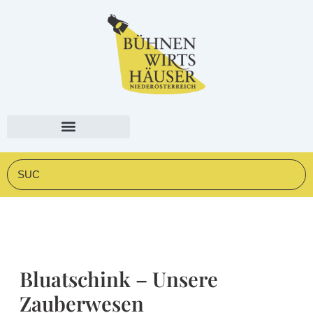
Zum
springen
Inhalt
springen
Suche
Bluatschink – Unsere
Zauberwesen