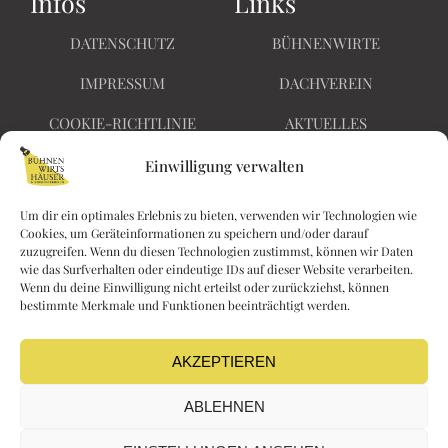
Infos
Links
DATENSCHUTZ
BÜHNENWIRTE
IMPRESSUM
DACHVEREIN
COOKIE-RICHTLINIE
AKTUELLES
BARRIEREFREIHEIT
KONTAKT
Einwilligung verwalten
Um dir ein optimales Erlebnis zu bieten, verwenden wir Technologien wie
Cookies, um Geräteinformationen zu speichern und/oder darauf
Nichts
zuzugreifen. Wenn du diesen Technologien zustimmst, können wir Daten
Kaiserin Elisabethstraße
wie das Surfverhalten oder eindeutige IDs auf dieser Website verarbeiten.
verpassen!
Wenn du deine Einwilligung nicht erteilst oder zurückziehst, können
28
bestimmte Merkmale und Funktionen beeinträchtigt werden.
F
I
2340 Mödling
a
n
kontakt@buehnenwi
c
s
AKZEPTIEREN
rtshaeuser.at
e
t
ABLEHNEN
b
a
o
g