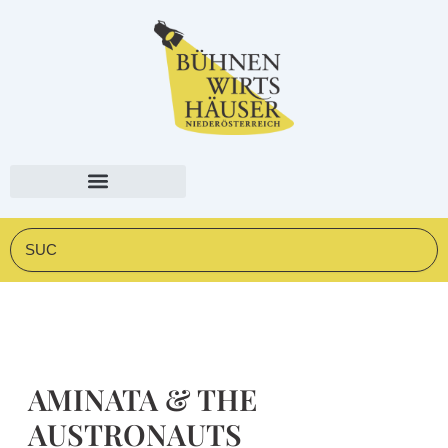
Zum
springen
Inhalt
springen
Suche
AMINATA & THE
AUSTRONAUTS