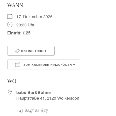
WANN
17. Dezember 2026
20:30 Uhr
Eintritt: € 25
ONLINE-TICKET
ZUM KALENDER HINZUFÜGEN
ICS herunterladen
Google Kalender
iCalendar
Office 365
Outlook Live
WO
babü Bar&Bühne
Hauptstraße 41, 2120 Wolkersdorf
+43 2245 22 827